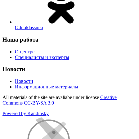
Odnoklassniki
Наша работа
О центре
Специалисты и эксперты
Новости
Новости
Информационные материалы
All materials of the site are avaliabe under license
Creative
Commons СС-BY-SA 3.0
Powered by Kandinsky