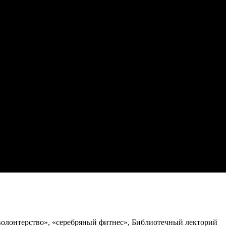
ров) войны, труда, вооружённых сил, правоохрани
 Курганской области
иблиотека»
ы»
 волонтерство», «серебряный фитнес», Библиотечный лекторий