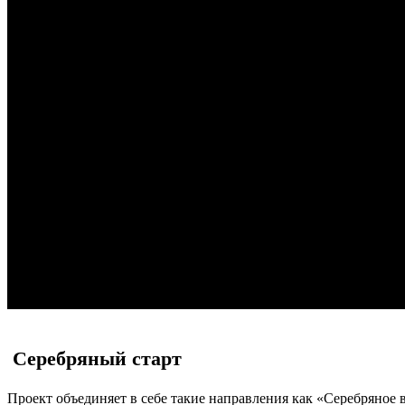
НАШИ ПАРТНЁРЫ
Общественная организация ветеранов (пенсионе
муниципальной службы Шумихинского района
МКУК «Шумихинская центральная районная б
МКУК «Шумихинский районный дом культур
Дом детского творчества
МО «Союз женщин России»
Серебряный старт
Проект объединяет в себе такие направления как «Серебряное