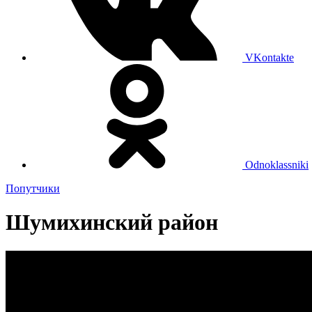
VKontakte
Odnoklassniki
Попутчики
Шумихинский район