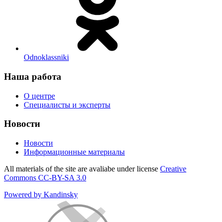
Odnoklassniki
Наша работа
О центре
Специалисты и эксперты
Новости
Новости
Информационные материалы
All materials of the site are avaliabe under license
Creative
Commons СС-BY-SA 3.0
Powered by Kandinsky